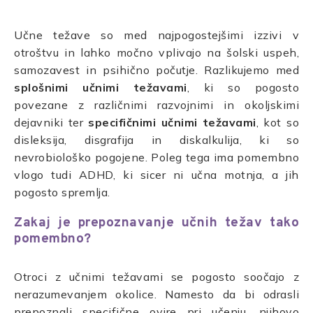
Učne težave so med najpogostejšimi izzivi v
otroštvu in lahko močno vplivajo na šolski uspeh,
samozavest in psihično počutje. Razlikujemo med
splošnimi učnimi težavami
, ki so pogosto
povezane z različnimi razvojnimi in okoljskimi
dejavniki ter
specifičnimi učnimi težavami
, kot so
disleksija, disgrafija in diskalkulija, ki so
nevrobiološko pogojene. Poleg tega ima pomembno
vlogo tudi ADHD, ki sicer ni učna motnja, a jih
pogosto spremlja.
Zakaj je prepoznavanje učnih težav tako
pomembno?
Otroci z učnimi težavami se pogosto soočajo z
nerazumevanjem okolice. Namesto da bi odrasli
prepoznali specifične ovire pri učenju, njihovo