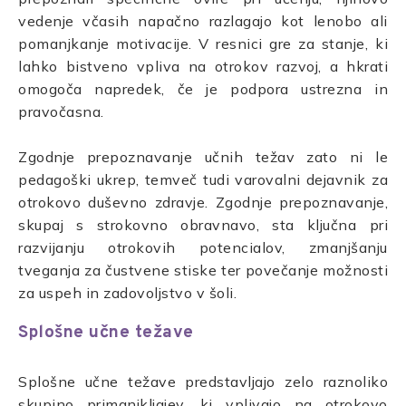
vedenje včasih napačno razlagajo kot lenobo ali
pomanjkanje motivacije. V resnici gre za stanje, ki
lahko bistveno vpliva na otrokov razvoj, a hkrati
omogoča napredek, če je podpora ustrezna in
pravočasna.
Zgodnje prepoznavanje učnih težav zato ni le
pedagoški ukrep, temveč tudi varovalni dejavnik za
otrokovo duševno zdravje. Zgodnje prepoznavanje,
skupaj s strokovno obravnavo, sta ključna pri
razvijanju otrokovih potencialov, zmanjšanju
tveganja za čustvene stiske ter povečanje možnosti
za uspeh in zadovoljstvo v šoli.
Splošne učne težave
Splošne učne težave predstavljajo zelo raznoliko
skupino primanjkljajev, ki vplivajo na otrokovo