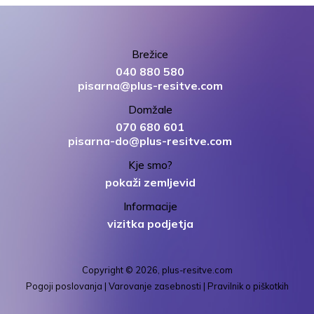
Brežice
040 880 580
pisarna@plus-resitve.com
Domžale
070 680 601
pisarna-do@plus-resitve.com
Kje smo?
pokaži zemljevid
Informacije
vizitka podjetja
Copyright © 2026, plus-resitve.com
Pogoji poslovanja
|
Varovanje zasebnosti
|
Pravilnik o piškotkih