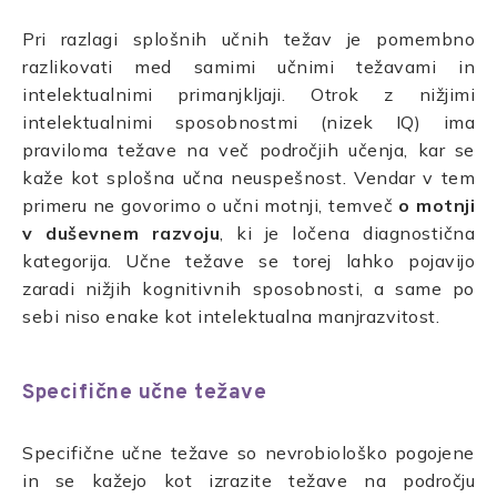
Pri razlagi splošnih učnih težav je pomembno
razlikovati med samimi učnimi težavami in
intelektualnimi primanjkljaji. Otrok z nižjimi
intelektualnimi sposobnostmi (nizek IQ) ima
praviloma težave na več področjih učenja, kar se
kaže kot splošna učna neuspešnost. Vendar v tem
primeru ne govorimo o učni motnji, temveč
o motnji
v duševnem razvoju
, ki je ločena diagnostična
kategorija. Učne težave se torej lahko pojavijo
zaradi nižjih kognitivnih sposobnosti, a same po
sebi niso enake kot intelektualna manjrazvitost.
Specifične učne težave
Specifične učne težave so nevrobiološko pogojene
in se kažejo kot izrazite težave na področju