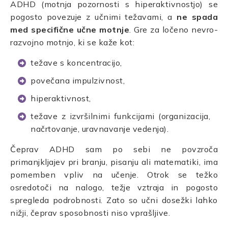
ADHD (motnja pozornosti s hiperaktivnostjo) se
pogosto povezuje z učnimi težavami, a
ne spada
med specifične učne motnje
. Gre za ločeno nevro-
razvojno motnjo, ki se kaže kot:
težave s koncentracijo,
povečana impulzivnost,
hiperaktivnost,
težave z izvršilnimi funkcijami (organizacija,
načrtovanje, uravnavanje vedenja).
Čeprav ADHD sam po sebi ne povzroča
primanjkljajev pri branju, pisanju ali matematiki, ima
pomemben vpliv na učenje. Otrok se težko
osredotoči na nalogo, težje vztraja in pogosto
spregleda podrobnosti. Zato so učni dosežki lahko
nižji, čeprav sposobnosti niso vprašljive.