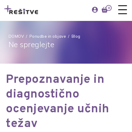
0
DOMOV
/
Ponudbe in objave
/
Blog
Ne spreglejte
Prepoznavanje in
diagnostično
ocenjevanje učnih
težav