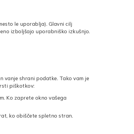
esto le uporablja). Glavni cilj
veno izboljšajo uporabniško izkušnjo.
 in vanje shrani podatke. Tako vam je
sti piškotkov:
jem. Ko zaprete okno vašega
rat, ko obiščete spletno stran.