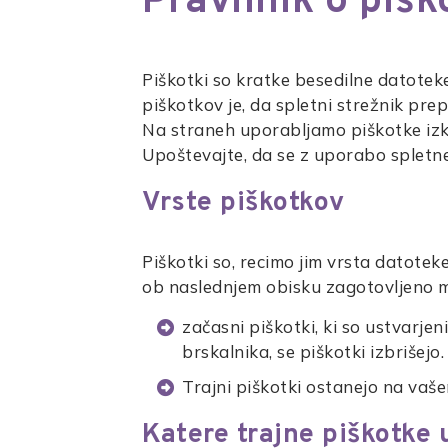
Pravilnik o pišk
Piškotki so kratke besedilne datoteke,
piškotkov je, da spletni strežnik pre
Na straneh uporabljamo piškotke izk
Upoštevajte, da se z uporabo spletne
Vrste piškotkov
Piškotki so, recimo jim vrsta datotek
ob naslednjem obisku zagotovljeno mn
začasni piškotki, ki so ustvarj
brskalnika, se piškotki izbrišejo.
Trajni piškotki ostanejo na vaše
Katere trajne piškotke 