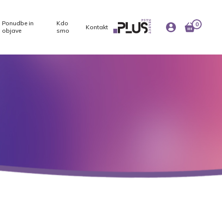
Ponudbe in
Kdo
0
Kontakt
objave
smo