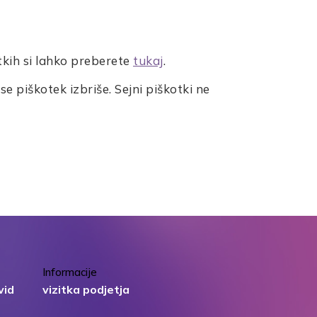
tkih si lahko preberete
tukaj
.
e piškotek izbriše. Sejni piškotki ne
Informacije
vid
vizitka podjetja