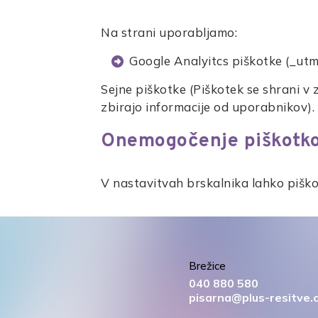
Na strani uporabljamo:
Google Analyitcs piškotke (_utm
Sejne piškotke (Piškotek se shrani v z
zbirajo informacije od uporabnikov).
Onemogočenje piškotk
V nastavitvah brskalnika lahko piško
Brežice
040 880 580
pisarna@plus-resitve.