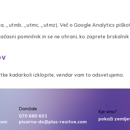
a, _utmb, _utmc, _utmz). Več o Google Analytics piško
ačasni pomnilnik in se ne ohrani, ko zaprete brskalnik s
ov
tke kadarkoli izklopite, vendar vam to odsvetujemo.
Domžale
Kje smo?
070 680 601
pokaži zemlje
com
pisarna-do@plus-resitve.com