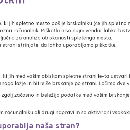
otkih
 ki jih spletno mesto pošlje brskalniku (če jih spletno m
pozna računalnik. Piškotki niso nujni vendar lahko bist
ljučno za analizo obiskanosti spletenga mesta.
 strani strinjate, da lahko uporabljamo piškotke.
e, ki jih med vašim obiskom spletne strani le-ta ustvari
ogo lažje in hitrejše brskanje po strani. Ločimo dve vr
eni zgolj začasno in beležijo podatke med vašim brskan
m računalniku ali drugi napravi in so aktivirani vsakok
uporablja naša stran?