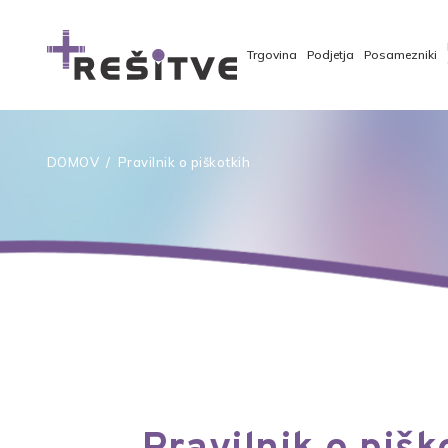
Trgovina
Podjetja
Posamezniki
DOMOV
/
Pravilnik o piškotkih