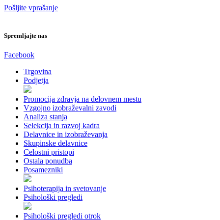
Pošljite vprašanje
Spremljajte nas
Facebook
Trgovina
Podjetja
Promocija zdravja na delovnem mestu
Vzgojno izobraževalni zavodi
Analiza stanja
Selekcija in razvoj kadra
Delavnice in izobraževanja
Skupinske delavnice
Celostni pristopi
Ostala ponudba
Posamezniki
Psihoterapija in svetovanje
Psihološki pregledi
Psihološki pregledi otrok