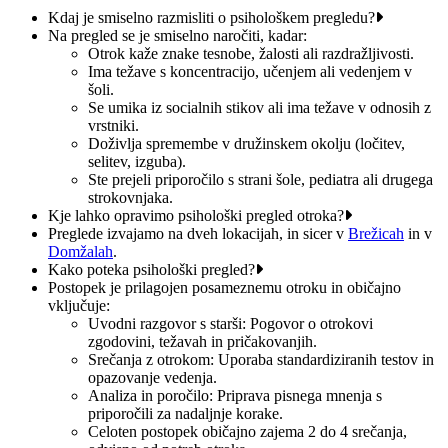
Kdaj je smiselno razmisliti o psihološkem pregledu?
Na pregled se je smiselno naročiti, kadar:
Otrok kaže znake tesnobe, žalosti ali razdražljivosti.
Ima težave s koncentracijo, učenjem ali vedenjem v
šoli.
Se umika iz socialnih stikov ali ima težave v odnosih z
vrstniki.
Doživlja spremembe v družinskem okolju (ločitev,
selitev, izguba).
Ste prejeli priporočilo s strani šole, pediatra ali drugega
strokovnjaka.​
Kje lahko opravimo psihološki pregled otroka?
Preglede izvajamo na dveh lokacijah, in sicer v
Brežicah
in v
Domžalah
.
Kako poteka psihološki pregled?
Postopek je prilagojen posameznemu otroku in običajno
vključuje:​
Uvodni razgovor s starši: Pogovor o otrokovi
zgodovini, težavah in pričakovanjih.
Srečanja z otrokom: Uporaba standardiziranih testov in
opazovanje vedenja.
Analiza in poročilo: Priprava pisnega mnenja s
priporočili za nadaljnje korake.​
Celoten postopek običajno zajema 2 do 4 srečanja,