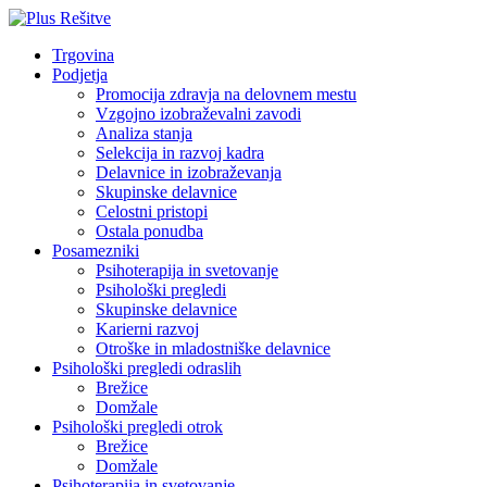
Trgovina
Podjetja
Promocija zdravja na delovnem mestu
Vzgojno izobraževalni zavodi
Analiza stanja
Selekcija in razvoj kadra
Delavnice in izobraževanja
Skupinske delavnice
Celostni pristopi
Ostala ponudba
Posamezniki
Psihoterapija in svetovanje
Psihološki pregledi
Skupinske delavnice
Karierni razvoj
Otroške in mladostniške delavnice
Psihološki pregledi odraslih
Brežice
Domžale
Psihološki pregledi otrok
Brežice
Domžale
Psihoterapija in svetovanje