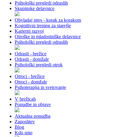
Psihološki pregledi odraslih
Skupinske delavnice
Obvladaj stres - korak za korakom
Kognitivni trening za starejše
Karierni razvoj
Otroške in mladostniške delavnice
Psihološki pregledi odraslih
Odrasli - brežice
Odrasli - domžale
Psihološki pregledi otrok
Otroci - brežice
Otroci - domžale
Psihoterapija in svetovanje
V brežicah
Ponudbe in objave
Aktualna ponudba
Zaposlitev
Blog
Kdo smo