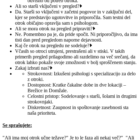
odvisno od potreb otroka.​
Ali so starši vključeni v pregled?
Da. Starši so vključeni v začetni pogovor in v zaključni del,
kjer se predstavijo ugotovitve in priporočila. Sam testni del
otrok običajno opravlja sam s psihologom.
Ali se mora otrok na pregled pripraviti?
Ne. Pomembno pa je, da pride spočit. Ni priporočljivo, da ima
tisti dan pred pregledom naporne dejavnosti.
Kaj če otrok na pregledu ne sodeluje?
Včasih so otroci utrujeni, prestrašeni ali v stiski. V takih
primerih pregled prilagodimo ali razdelimo na več srečanj, da
otrok lahko pokaže svoje zmožnosti v bolj sproščenem stanju.
Zakaj izbrati nas?
Strokovnost: Izkušeni psihologi s specializacijo za delo
z otroki.
Dostopnost: Kratke čakalne dobe in dve lokaciji –
Brežice in Domžale.
Celostni pristop: Sodelovanje s starši, šolami in drugimi
strokovnjaki.
Diskretnost: Zaupnost in spoštovanje zasebnosti sta
naša prioriteta.​
Se sprašujete:
"Ali ima moj otrok učne težave?" Je to le faza ali nekaj več?" "Ali