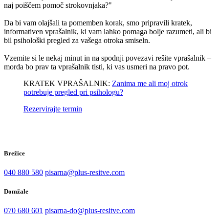
naj poiščem pomoč strokovnjaka?"
Da bi vam olajšali ta pomemben korak, smo pripravili kratek,
informativen vprašalnik, ki vam lahko pomaga bolje razumeti, ali bi
bil psihološki pregled za vašega otroka smiseln.
Vzemite si le nekaj minut in na spodnji povezavi rešite vprašalnik –
morda bo prav ta vprašalnik tisti, ki vas usmeri na pravo pot.
KRATEK VPRAŠALNIK:
Zanima me ali moj otrok
potrebuje pregled pri psihologu?
Rezervirajte termin
Brežice
040 880 580
pisarna@plus-resitve.com
Domžale
070 680 601
pisarna-do@plus-resitve.com