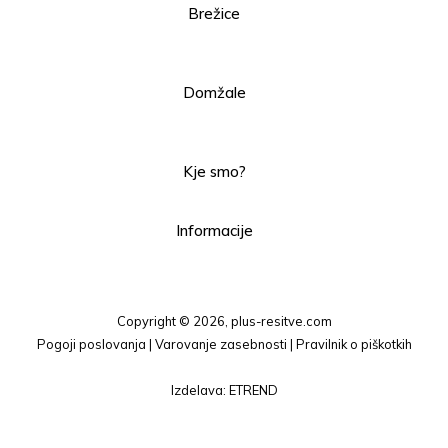
Brežice
040 880 580
pisarna@plus-resitve.com
Domžale
070 680 601
pisarna-do@plus-resitve.com
Kje smo?
pokaži zemljevid
Informacije
vizitka podjetja
Copyright © 2026, plus-resitve.com
Pogoji poslovanja
|
Varovanje zasebnosti
|
Pravilnik o piškotkih
Izdelava: ETREND