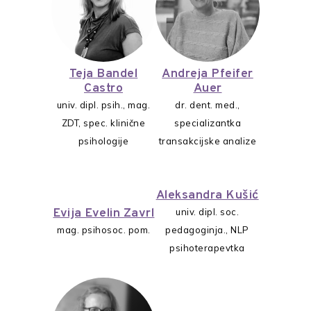
Teja Bandel
Andreja Pfeifer
Castro
Auer
univ. dipl. psih., mag.
dr. dent. med.,
ZDT, spec. klinične
specializantka
psihologije
transakcijske analize
Aleksandra Kušić
Evija Evelin Zavrl
univ. dipl. soc.
mag. psihosoc. pom.
pedagoginja., NLP
psihoterapevtka