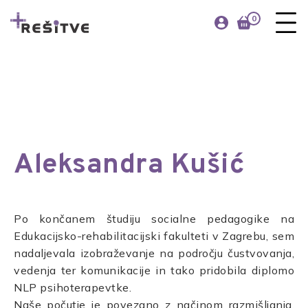
0
DOMOV
/
PLUS REŠITVE
/
NAŠ TIM
Aleksandra Kušić
Po končanem študiju socialne pedagogike na
Edukacijsko-rehabilitacijski fakulteti v Zagrebu, sem
nadaljevala izobraževanje na področju čustvovanja,
vedenja ter komunikacije in tako pridobila diplomo
NLP psihoterapevtke.
Naše počutje je povezano z načinom razmišljanja,