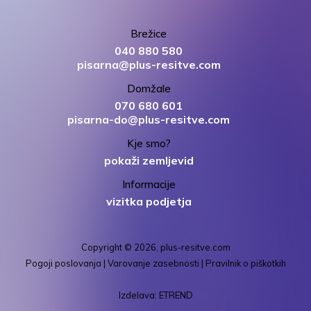
Brežice
040 880 580
pisarna@plus-resitve.com
Domžale
070 680 601
pisarna-do@plus-resitve.com
Kje smo?
pokaži zemljevid
Informacije
vizitka podjetja
Copyright © 2026, plus-resitve.com
Pogoji poslovanja
|
Varovanje zasebnosti
|
Pravilnik o piškotkih
Izdelava: ETREND