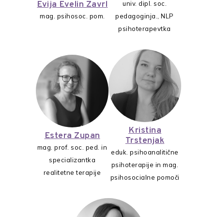
Evija Evelin Zavrl
univ. dipl. soc.
mag. psihosoc. pom.
pedagoginja., NLP
psihoterapevtka
Kristina
Estera Zupan
Trstenjak
mag. prof. soc. ped. in
eduk. psihoanalitične
specializantka
psihoterapije in mag.
realitetne terapije
psihosocialne pomoči