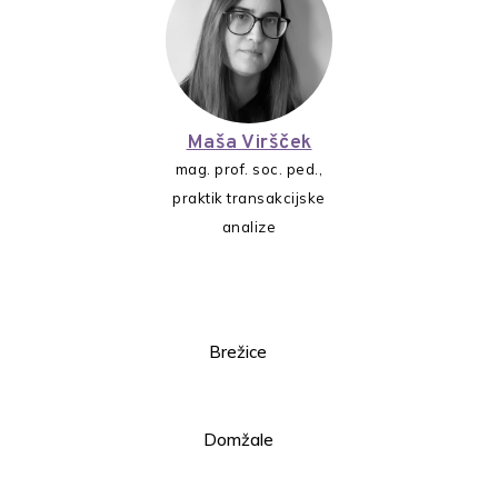
Maša Viršček
mag. prof. soc. ped.,
praktik transakcijske
analize
Brežice
040 880 580
pisarna@plus-resitve.com
Domžale
070 680 601
pisarna-do@plus-resitve.com