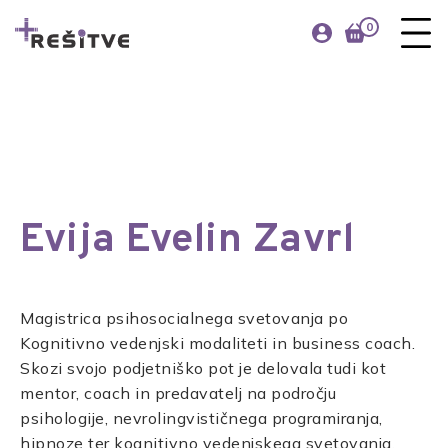
0
DOMOV
/
PLUS REŠITVE
/
NAŠ TIM
Evija Evelin Zavrl
Magistrica psihosocialnega svetovanja po
Kognitivno vedenjski modaliteti in business coach.
Skozi svojo podjetniško pot je delovala tudi kot
mentor, coach in predavatelj na področju
psihologije, nevrolingvističnega programiranja,
hipnoze ter kognitivno vedenjskega svetovanja.