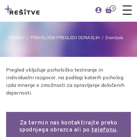
0
DOMOV
/
PSIHOLOŠKI PREGLEDI ODRASLIH
/
Domžale
Pregled vključuje psihološko testiranje in
individualni razgovor, na podlagi katerih psiholog
izda mnenje o zmožnosti za opravljanje določenih
dejavnosti.
Za termin nas kontaktirajte preko
spodnjega obrazca ali po
telefonu
.