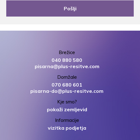
Brežice
040 880 580
pisarna@plus-resitve.com
Domžale
070 680 601
pisarna-do@plus-resitve.com
Kje smo?
pokaži zemljevid
Informacije
vizitka podjetja