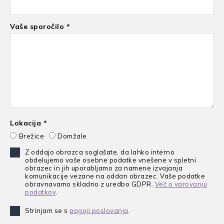
Vaše sporočilo *
Lokacija *
Brežice
Domžale
Z oddajo obrazca soglašate, da lahko interno
obdelujemo vaše osebne podatke vnešene v spletni
obrazec in jih uporabljamo za namene izvajanja
komunikacije vezane na oddan obrazec. Vaše podatke
obravnavamo skladno z uredbo GDPR.
Več o varovanju
podatkov
.
Strinjam se s
pogoji poslovanja
.